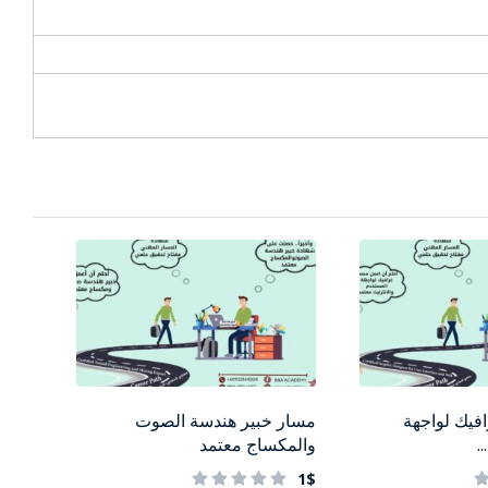
يك لواجهة
مسار خبير هندسة الصوت
.
والمكساج معتمد
1$