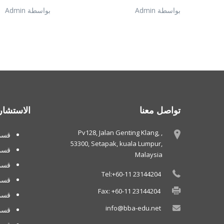
بواسطة Admin
بواسطة Admin
تواصل معنا
الاستشار
Pv128, Jalan Genting Klang, ,
قسم 
53300, Setapak, kuala Lumpur,
قسم
Malaysia
قسم 
Tel:+60-11 23144204
قسم
Fax: +60-11 23144204
قسم 
info@bba-edu.net
قسم 