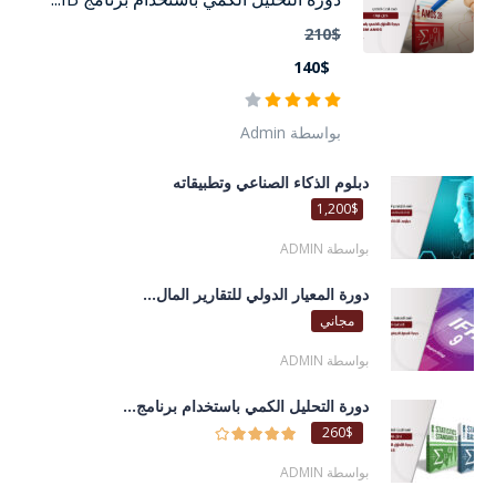
210$
140$
بواسطة Admin
دبلوم الذكاء الصناعي وتطبيقاته
1,200$
بواسطة ADMIN
دورة المعيار الدولي للتقارير المال...
مجاني
بواسطة ADMIN
دورة التحليل الكمي باستخدام برنامج...
260$
بواسطة ADMIN