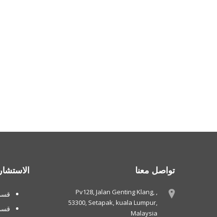
تواصل معنا
الاستشار
Pv128, Jalan Genting Klang, ,
قسم 
53300, Setapak, kuala Lumpur,
قسم
Malaysia