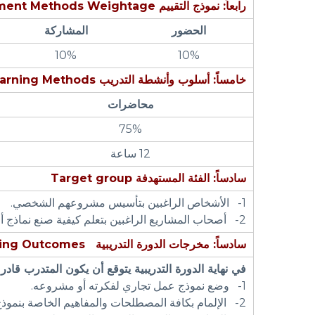
رابعاً: نموذج التقييم
ment Methods Weightage
الحضور
المشاركة
م
10%
10%
خامساً: أسلوب وأنشطة التدريب
arning Methods
محاضرات
م
75%
12 ساعة
سادساً: الفئة المستهدفة
Target group
1- الأشخاص الراغبين بتأسيس مشروعهم الشخصي.
2- أصحاب المشاريع الراغبين بتعلم كيفية صنع نماذج أعمال لمشاريعهم .
سادساً: مخرجات الدورة التدريبية
ning Outcomes
في نهاية الدورة التدريبية يتوقع أن يكون المتدرب قادر
1- وضع نموذج عمل تجاري لفكرته أو مشروعه.
2- الإلمام بكافة المصطلحات والمفاهيم الخاصة بنموذج العمل التجاري.