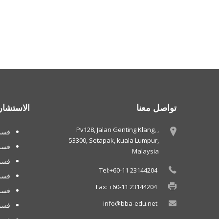
تواصل معنا
الاستشار
Pv128, Jalan Genting Klang, ,
قسم 
53300, Setapak, kuala Lumpur,
قسم
Malaysia
قسم 
Tel:+60-11 23144204
قسم
Fax: +60-11 23144204
قسم 
info@bba-edu.net
قسم 