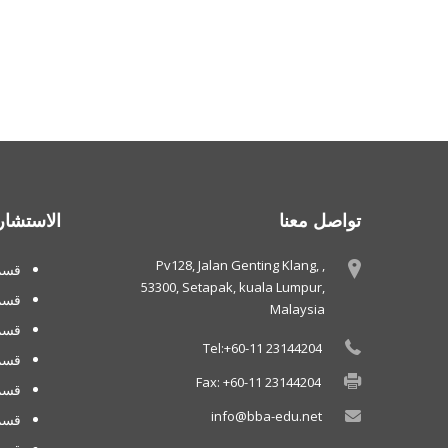
تواصل معنا
الاستشار
Pv128, Jalan Genting Klang, ,
قسم 
53300, Setapak, kuala Lumpur,
قسم
Malaysia
قسم 
Tel:+60-11 23144204
قسم
Fax: +60-11 23144204
قسم 
info@bba-edu.net
قسم 