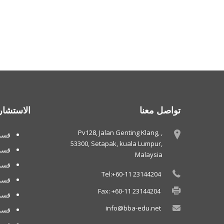
تواصل معنا
الاستشار
Pv128, Jalan Genting Klang, ,
قسم 
53300, Setapak, kuala Lumpur,
قسم
Malaysia
قسم 
Tel:+60-11 23144204
قسم
Fax: +60-11 23144204
قسم 
info@bba-edu.net
قسم 