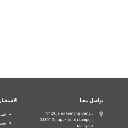
تواصل معنا
الاستشار
Pv128, Jalan Genting Klang, ,
قسم 
53300, Setapak, kuala Lumpur,
قسم
Malaysia