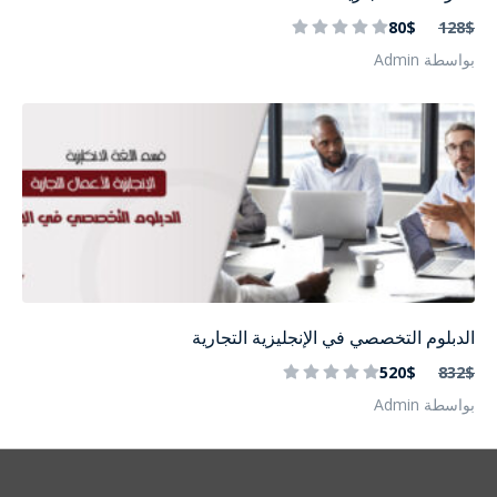
80$
128$
بواسطة Admin
الدبلوم التخصصي في الإنجليزية التجارية
520$
832$
بواسطة Admin