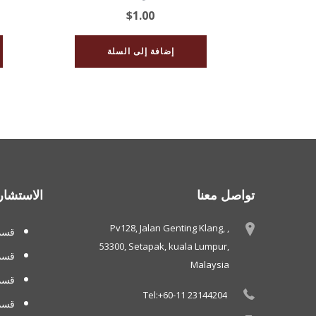
$
1.00
إضافة إلى السلة
تواصل معنا
الاستشار
Pv128, Jalan Genting Klang, ,
قسم 
53300, Setapak, kuala Lumpur,
قسم
Malaysia
قسم 
Tel:+60-11 23144204
قسم