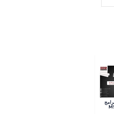
رامج
M /