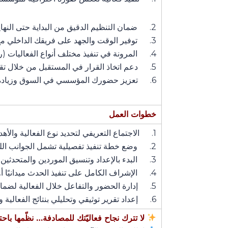
2. ضمان التنظيم الدقيق من البداية حتى النهاية دون إرباك أو تأخير.
3. توفير الوقت والجهد على فريقك الداخلي مع نتائج تفوق التوقعات.
4. المرونة في تنفيذ مختلف أنواع الفعاليات (رسمية – تعليمية – ترويجية – داخلية أو عامة)
5. دعم اتخاذ القرار في المستقبل من خلال تقييم الأداء والتوصيات.
6. تعزيز حضورك المؤسسي في السوق وزيادة فرص التواصل والعلاقات المهنية.
خطوات العمل
1. الاجتماع التعريفي لتحديد نوع الفعالية والأهداف المرجوة.
2. وضع خطة تنفيذ تفصيلية تشمل الجوانب اللوجستية والتسويقية.
3. البدء بالإعداد وتنسيق الموردين والمتحدثين والمواد اللازمة.
4. الإشراف الكامل على تنفيذ الحدث ميدانيًا أو رقميًا.
5. إدارة الحضور والتفاعل خلال الفعالية لضمان تجربة ناجحة
6. إعداد تقرير توثيقي وتحليلي بنتائج الفعالية وفرص التحسين.
لا تترك نجاح فعاليّتك للمصادفة… نظّمها باح