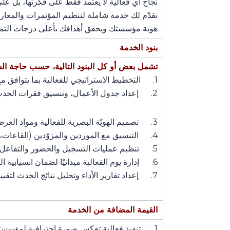
نجاح أي فعالية لا يعتمد فقط على فكرتها، بل على
نقدّم لك خدمة شاملة لتنظيم المؤتمرات والمعارض
هوية مؤسستك ويحقق أهدافك بأعلى درجات التميّ
بنود الخدمة
تشمل بعض أو كل البنود التالية، حسب حاجة ال
1. التخطيط الاستراتيجي للفعالية بما يتوافق مع أهدافك وجمهورك.
2. إعداد جدول الأعمال، وتنسيق فقرات الحدث، واختيار المتحدثين أو العارضين.
3. تصميم الهويّة البصرية للفعالية ومواد العرض (دعوات – برامج – لوحات – عروض تقديمية).
4. التنسيق مع الموردين والمزوّدين (القاعات، التجهيزات التقنية، خدمات الضيافة، الترجمة).
5. تنظيم عمليات التسجيل والحضور والتفاعل قبل وأثناء وبعد الحدث.
6. إدارة يوم الفعالية ميدانيًا لضمان انسيابية التنفيذ والتعامل مع أي طارئ.
7. إعداد تقارير الأداء وتحليل نتائج الحدث لتقييم العائد والمقترحات المستقبلية.
القيمة المضافة من الخدمة
1. تنفيذ فعالية تعكس صورة احترافية لمؤسستك وتترك انطباعًا قويًا.