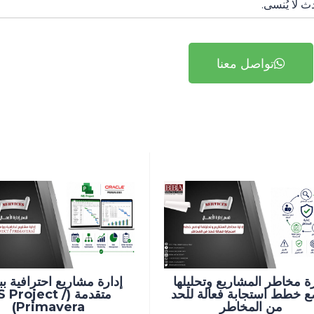
ث لا يُنسى.
تواصل معنا
رة مخاطر المشاريع وتحليلها
إدارة مشاريع احترافية بب
ع خطط استجابة فعالة للحد
متقدمة (S Project
من المخاطر
Primavera)