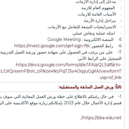
· مدخل إلى إدارة الأزمات.
· المفهوم العام للازمة.
· الأسباب العامة للازمات.
· مراحل إدارة الأزمة.
· الاستراتيجيات المتبعة للتعامل مع الأزمات.
· امثله عملية ونقاش عملي.
5- المنصة الالكترونية : Google Meeting
6- رابط الحضور:
https://meet.google.com/qef-xgjn-ftk
7- على من يرغب في الحصول على شهادة حضور ورشة العمل التدريبية
التسجيل على الرابط الآتي:
https://docs.google.com/forms/d/e/1FAIpQLSdf5bYv-
cLGXQrxwmFBoV_zRNze4NzPq7J3o4OrpjuGgXA/viewform?
usp=sf_link
ثالثاً: ورش العمل السابقة والمستقبلية:
1- في حال رغبتكم بالاطلاع على خطة ورش العمل المجانية التي سوف يق
قسم إدارة الأعمال خلال عام 2023 بإمكانكم زيارة موقع الأكاديمية على الرابط:
.
https://bba-edu.net/