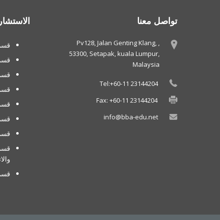
تواصل معنا
الاستشار
Pv128, Jalan Genting Klang, ,
قسم 
53300, Setapak, kuala Lumpur,
قسم
Malaysia
قسم 
Tel:+60-11 23144204
قسم
Fax: +60-11 23144204
قسم 
info@bba-edu.net
قسم 
قسم 
قسم 
والا
قسم 