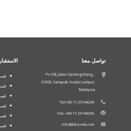
تواصل معنا
الاستشار
Pv128, Jalan Genting Klang, ,
قسم 
53300, Setapak, kuala Lumpur,
قسم
Malaysia
قسم 
Tel:+60-11 23144204
قسم
Fax: +60-11 23144204
قسم 
info@bba-edu.net
قسم 