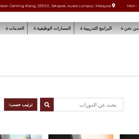
Jalan Genting Klang, 53300, Setapak, kuala Lumpur, Malaysia
من نحن
البرامج التدريبية
المسارات الوظيفية
الخدمات
ترتيب حسب: