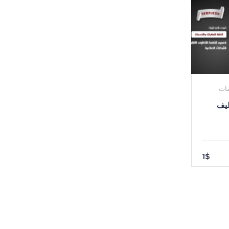
مات
ليف
1$