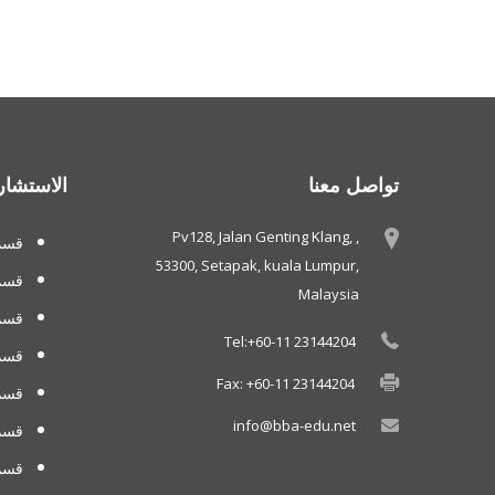
تواصل معنا
الاستشار
Pv128, Jalan Genting Klang, ,
قسم 
53300, Setapak, kuala Lumpur,
قسم
Malaysia
قسم 
Tel:+60-11 23144204
قسم
Fax: +60-11 23144204
قسم 
info@bba-edu.net
قسم 
قسم 