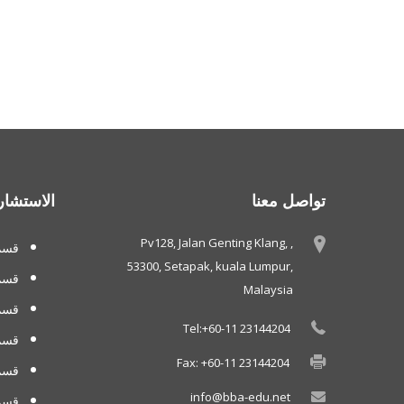
تواصل معنا
الاستشار
Pv128, Jalan Genting Klang, ,
قسم 
53300, Setapak, kuala Lumpur,
قسم
Malaysia
قسم 
Tel:+60-11 23144204
قسم
Fax: +60-11 23144204
قسم 
info@bba-edu.net
قسم 