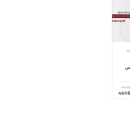
غة
تس
690
460