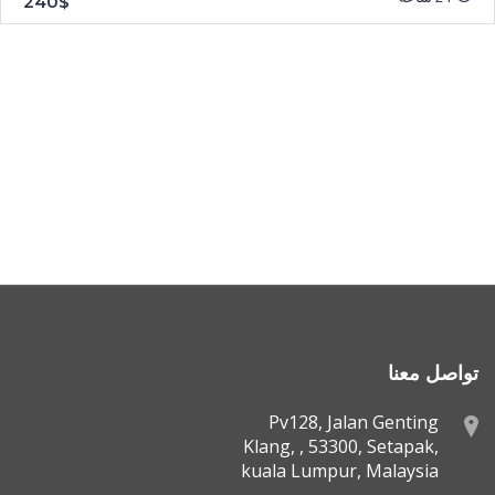
240$
تواصل معنا
Pv128, Jalan Genting
Klang, , 53300, Setapak,
kuala Lumpur, Malaysia