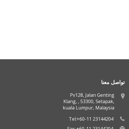
تواصل معنا
Pv128, Jalan Genting
Klang, , 53300, Setapak,
kuala Lumpur, Malaysia
Tel:+60-11 23144204
Fax: +60-11 23144204