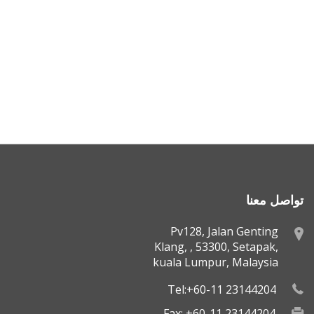
تواصل معنا
Pv128, Jalan Genting
Klang, , 53300, Setapak,
kuala Lumpur, Malaysia
Tel:+60-11 23144204
Fax: +60-11 23144204